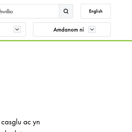
ch the site
English
Amdanom ni
casglu ac yn