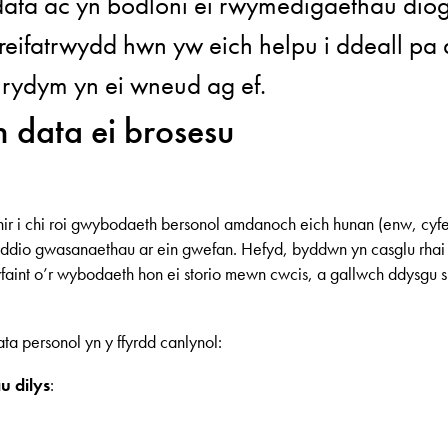
data ac yn bodloni ei rwymedigaethau diog
Preifatrwydd hwn yw eich helpu i ddeall pa
 rydym yn ei wneud ag ef.
ch data ei brosesu
nir i chi roi gwybodaeth bersonol amdanoch eich hunan (enw, cyfei
dio gwasanaethau ar ein gwefan. Hefyd, byddwn yn casglu rhai m
ywfaint o’r wybodaeth hon ei storio mewn cwcis, a gallwch ddysgu 
ta personol yn y ffyrdd canlynol:
u dilys
: