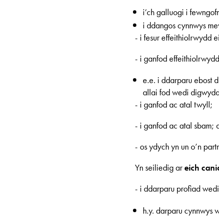
i’ch galluogi i fewngo
i ddangos cynnwys mew
- i fesur effeithiolrwydd
- i ganfod effeithiolrwy
e.e. i ddarparu ebost 
allai fod wedi digwydd
- i ganfod ac atal twyll;
- i ganfod ac atal sbam; 
- os ydych yn un o’n par
Yn seiliedig ar
eich cani
- i ddarparu profiad wedi’
h.y. darparu cynnwys w