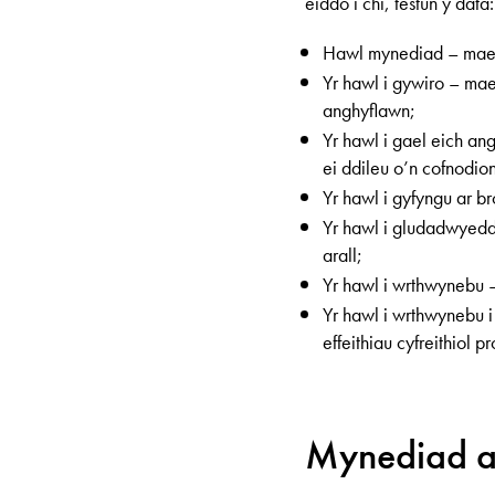
eiddo i chi, testun y data:
Hawl mynediad – mae’
Yr hawl i gywiro – ma
anghyflawn;
Yr hawl i gael eich a
ei ddileu o’n cofnodio
Yr hawl i gyfyngu ar b
Yr hawl i gludadwyedd
arall;
Yr hawl i wrthwynebu –
Yr hawl i wrthwynebu i
effeithiau cyfreithiol p
Mynediad a