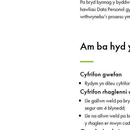
Pa bryd bynnag y byddwn
hawliau Data Personol gy
wrthwynebu’r prosesu yma
Am ba hyd 
Cyfrifon gwefan
Rydym yn dileu cyfrifo
Cyfrifon rhaglenni 
Lle gallwn weld pa br
segur am 4 blynedd;
Lle na allwn weld pa 
y rhaglen er mwyn cad