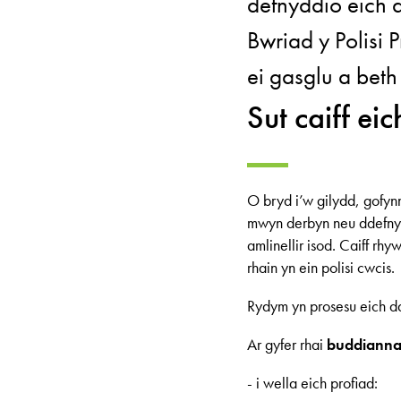
defnyddio eich 
Bwriad y Polisi 
ei gasglu a beth
Sut caiff ei
O bryd i’w gilydd, gofyn
mwyn derbyn neu ddefnyd
amlinellir isod. Caiff rh
rhain yn ein polisi cwcis.
Rydym yn prosesu eich da
Ar gyfer rhai
buddianna
- i wella eich profiad: