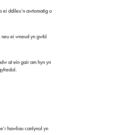
cs ei ddileu’n awtomatig o
u neu ei wneud yn gwbl
dw at ein gair am hyn yn
gyfredol.
e’r hawliau canlynol yn