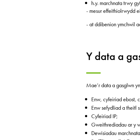
h.y. marchnata trwy g
- mesur effeithiolrwydd e
- at ddibenion ymchwil a
Y data a ga
Mae’r data a gasglwn yn
Enw, cyfeiriad ebost, c
Enw sefydliad a theitl
Cyfeiriad IP;
Gweithrediadau ar y w
Dewisiadau marchnata