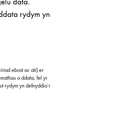
elu data.
 ddata rydym yn
riad ebost ac ati) er
athau o ddata, fel yr
sut rydym yn defnyddio’r