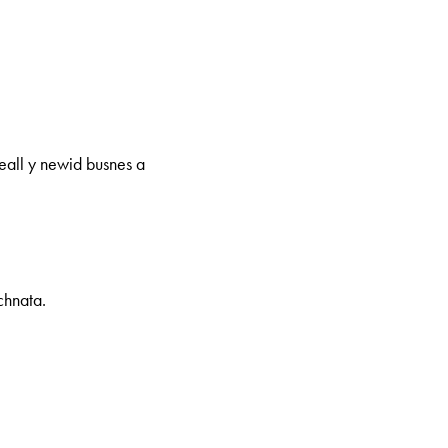
eall y newid busnes a
chnata.