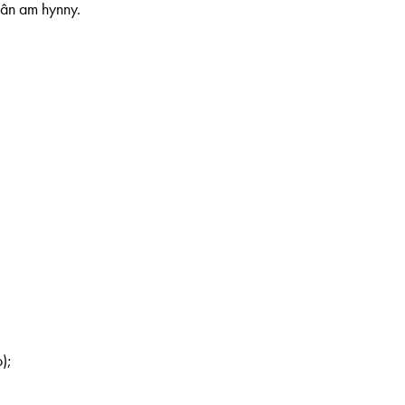
hân am hynny.
);