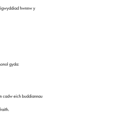
 digwyddiad hwnnw y
sonol gyda:
wyn cadw eich buddiannau
raith.