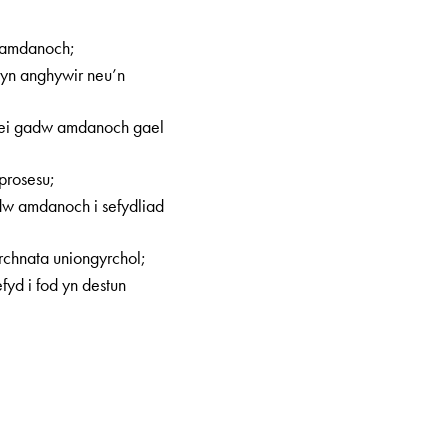
 amdanoch;
 yn anghywir neu’n
n ei gadw amdanoch gael
prosesu;
dw amdanoch i sefydliad
rchnata uniongyrchol;
fyd i fod yn destun