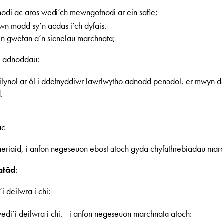
fnodi ac aros wedi’ch mewngofnodi ar ein safle;
n modd sy’n addas i’ch dyfais.
 ein gwefan a’n sianelau marchnata;
dd adnoddau:
dilynol ar ôl i ddefnyddiwr lawrlwytho adnodd penodol, er mwyn d
.
ac
tneriaid, i anfon negeseuon ebost atoch gyda chyfathrebiadau mar
atâd
:
i deilwra i chi:
edi’i deilwra i chi. - i anfon negeseuon marchnata atoch: