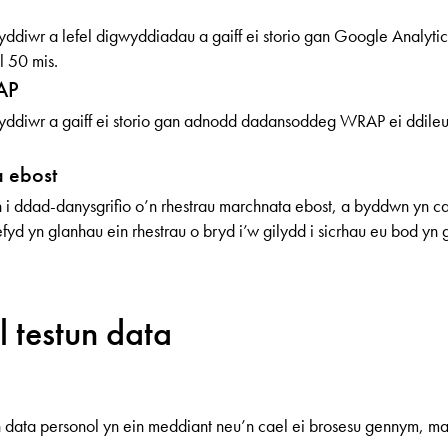
fnyddiwr a lefel digwyddiadau a gaiff ei storio gan Google Analyti
l 50 mis.
AP
efnyddiwr a gaiff ei storio gan adnodd dadansoddeg WRAP ei ddile
 ebost
i ddad-danysgrifio o’n rhestrau marchnata ebost, a byddwn yn ca
fyd yn glanhau ein rhestrau o bryd i’w gilydd i sicrhau eu bod yn 
l testun data
 data personol yn ein meddiant neu’n cael ei brosesu gennym, ma