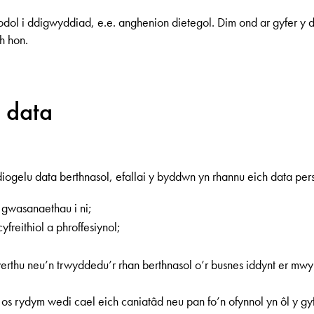
ol i ddigwyddiad, e.e. anghenion dietegol. Dim ond ar gyfer y
h hon.
 data
 diogelu data berthnasol, efallai y byddwn yn rhannu eich data per
gwasanaethau i ni;
freithiol a phroffesiynol;
erthu neu’n trwyddedu’r rhan berthnasol o’r busnes iddynt er m
 os rydym wedi cael eich caniatâd neu pan fo’n ofynnol yn ôl y gyf