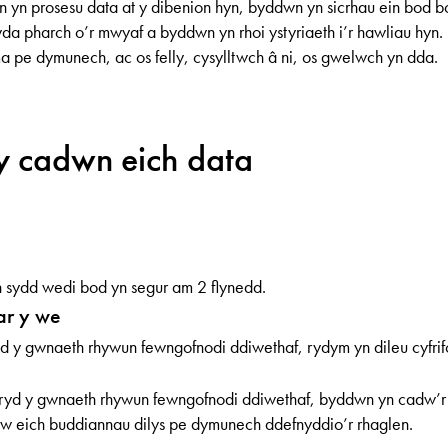
 yn prosesu data at y dibenion hyn, byddwn yn sicrhau ein bod 
da pharch o’r mwyaf a byddwn yn rhoi ystyriaeth i’r hawliau hyn
 pe dymunech, ac os felly, cysylltwch â ni, os gwelwch yn dda.
y cadwn eich data
n sydd wedi bod yn segur am 2 flynedd.
ar y we
yd y gwnaeth rhywun fewngofnodi ddiwethaf, rydym yn dileu cyfri
bryd y gwnaeth rhywun fewngofnodi ddiwethaf, byddwn yn cadw’
w eich buddiannau dilys pe dymunech ddefnyddio’r rhaglen.