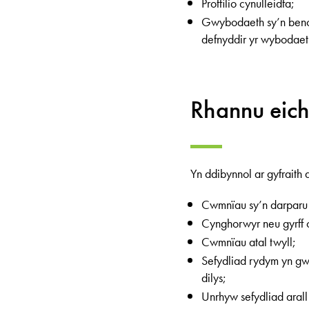
Proffilio cynulleidfa;
Gwybodaeth sy’n benod
defnyddir yr wybodaet
Rhannu eich
Yn ddibynnol ar gyfraith
Cwmnïau sy’n darparu 
Cynghorwyr neu gyrff cy
Cwmnïau atal twyll;
Sefydliad rydym yn gw
dilys;
Unrhyw sefydliad arall