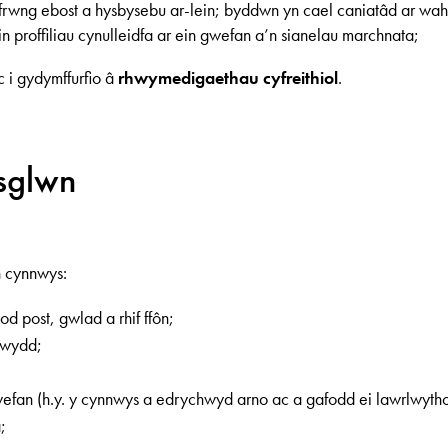
yfrwng ebost a hysbysebu ar-lein; byddwn yn cael caniatâd ar wa
in proffiliau cynulleidfa ar ein gwefan a’n sianelau marchnata;
c i gydymffurfio â
rhwymedigaethau cyfreithiol
.
sglwn
 cynnwys:
od post, gwlad a rhif ffôn;
 swydd;
efan (h.y. y cynnwys a edrychwyd arno ac a gafodd ei lawrlwytho
;