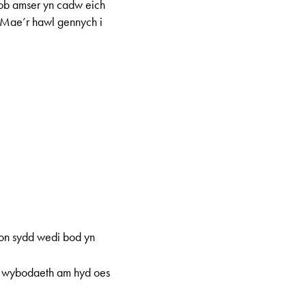
bob amser yn cadw eich
. Mae’r hawl gennych i
fon sydd wedi bod yn
r wybodaeth am hyd oes