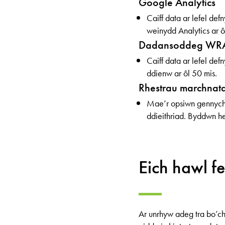
Google Analytics
Caiff data ar lefel de
weinydd Analytics ar ô
Dadansoddeg WR
Caiff data ar lefel d
ddienw ar ôl 50 mis.
Rhestrau marchnata
Mae’r opsiwn gennych 
ddieithriad. Byddwn he
Eich hawl fe
Ar unrhyw adeg tra bo’ch