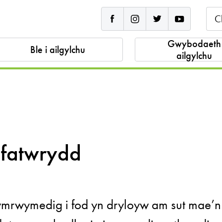
Sear
Gwybodaeth
Ble i ailgylchu
ailgylchu
eifatwrydd
rwymedig i fod yn dryloyw am sut mae’n 