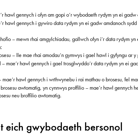
r hawl gennych i ofyn am gopi o’r wybodaeth rydym yn ei gadw
e’r hawl gennych i gywiro data rydym yn ei gadw amdanoch sydd
nghofio – mewn rhai amgylchiadau, gallwch ofyn i’r data rydym y
n;
rosesu – lle mae rhai amodau’n gymwys i gael hawl i gyfyngu ar y 
 – mae’r hawl gennych i gael trosglwyddo’r data rydym yn ei ga
 mae’r hawl gennych i wrthwynebu i rai mathau o brosesu, fel ma
 brosesu awtomatig, yn cynnwys proffilio – mae’r hawl gennych he
rosesu neu broffilio awtomatig.
t eich gwybodaeth bersonol