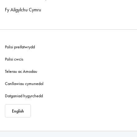
Fy Ailgylchu Cymru
Polisi preifatwrydd
Polisi cwcis
Telerau ac Amodau
Canllawiau cymunedol
Datganiad hygyrchedd
English