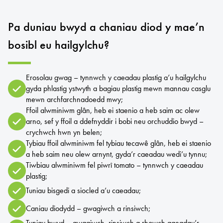
Pa duniau bwyd a chaniau diod y mae’n
bosibl eu hailgylchu?
Erosolau gwag – tynnwch y caeadau plastig a’u hailgylchu
gyda phlastig ystwyth a bagiau plastig mewn mannau casglu
mewn archfarchnadoedd mwy;
Ffoil alwminiwm glân, heb ei staenio a heb saim ac olew
arno, sef y ffoil a ddefnyddir i bobi neu orchuddio bwyd –
crychwch hwn yn belen;
Tybiau ffoil alwminiwm fel tybiau tecawê glân, heb ei staenio
a heb saim neu olew arnynt, gyda’r caeadau wedi’u tynnu;
Tiwbiau alwminiwm fel piwrî tomato – tynnwch y caeadau
plastig;
Tuniau bisgedi a siocled a’u caeadau;
Caniau diodydd – gwagiwch a rinsiwch;
Tuniau bwyd – gwagiwch, rinsiwch a rhowch gaeadau’r