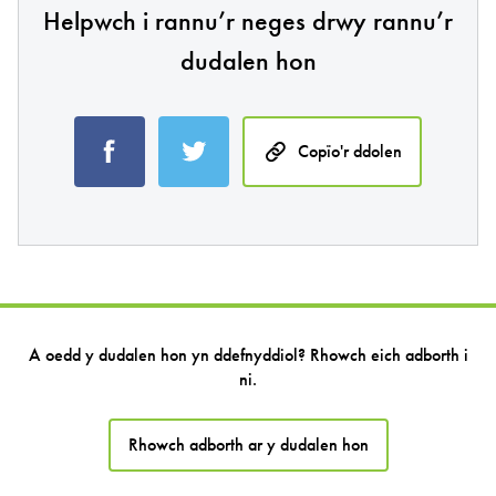
Helpwch i rannu’r neges drwy rannu’r
dudalen hon
Copïo'r ddolen
A oedd y dudalen hon yn ddefnyddiol? Rhowch eich adborth i
ni.
Rhowch adborth ar y dudalen hon