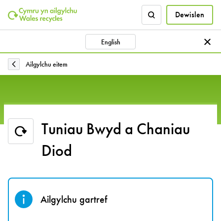
Dewislen
English
Ailgylchu eitem
Tuniau Bwyd a Chaniau
Diod
Ailgylchu gartref