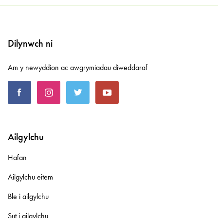
Dilynwch ni
Am y newyddion ac awgrymiadau diweddaraf
Ailgylchu
Hafan
Ailgylchu eitem
Ble i ailgylchu
Sut i ailgylchu