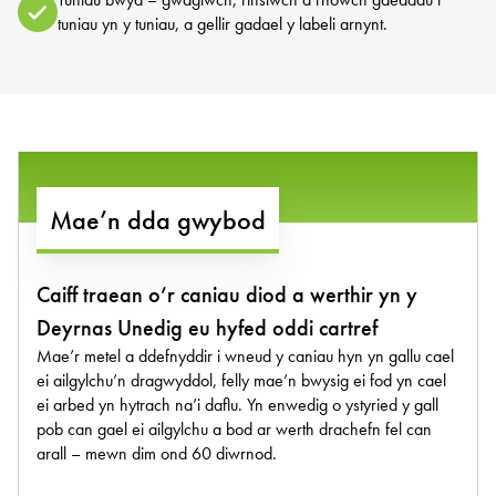
tuniau yn y tuniau, a gellir gadael y labeli arnynt.
Mae’n dda gwybod
Caiff traean o’r caniau diod a werthir yn y
Deyrnas Unedig eu hyfed oddi cartref
Mae’r metel a ddefnyddir i wneud y caniau hyn yn gallu cael
ei ailgylchu’n dragwyddol, felly mae’n bwysig ei fod yn cael
ei arbed yn hytrach na’i daflu. Yn enwedig o ystyried y gall
pob can gael ei ailgylchu a bod ar werth drachefn fel can
arall – mewn dim ond 60 diwrnod.